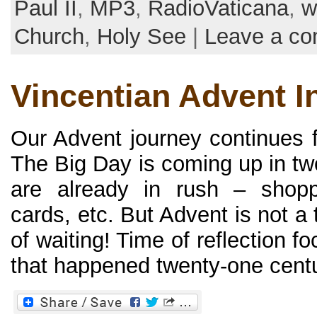
Paul II
,
MP3
,
RadioVaticana
,
w
Church
,
Holy See
|
Leave a c
Vincentian Advent I
Our Advent journey continues 
The Big Day is coming up in t
are already in rush – shoppi
cards, etc. But Advent is not a t
of waiting! Time of reflection f
that happened twenty-one centur