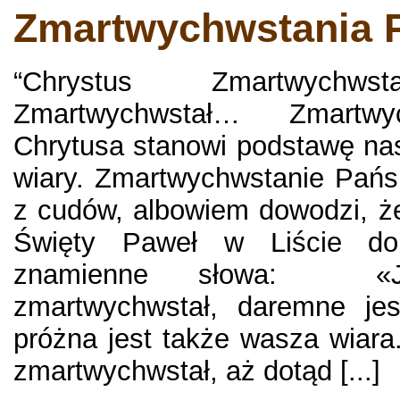
Zmartwychwstania 
“Chrystus Zmartwychws
Zmartwychwstał… Zmartwy
Chrytusa stanowi podstawę nasz
wiary. Zmartwychwstanie Pańs
z cudów, albowiem dowodzi, ż
Święty Paweł w Liście do 
znamienne słowa: «J
zmartwychwstał, daremne jes
próżna jest także wasza wiara.
zmartwychwstał, aż dotąd [...]