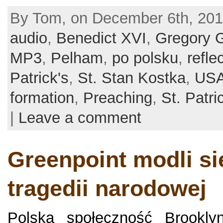
By Tom, on December 6th, 201
audio
,
Benedict XVI
,
Gregory 
MP3
,
Pelham
,
po polsku
,
refle
Patrick's
,
St. Stan Kostka
,
US
formation
,
Preaching
,
St. Patri
|
Leave a comment
Greenpoint modli się
tragedii narodowej
Polska społeczność Brookly