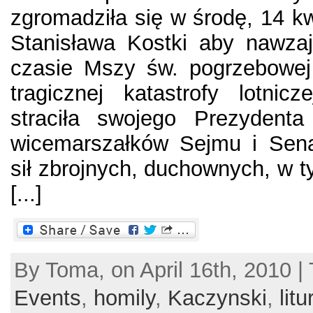
zgromadziła się w środę, 14 kw
Stanisława Kostki aby nawza
czasie Mszy św. pogrzebowej 
tragicznej katastrofy lotnic
straciła swojego Prezydent
wicemarszałków Sejmu i Sena
sił zbrojnych, duchownych, w t
[...]
By Toma, on April 16th, 2010 |
Events
,
homily
,
Kaczynski
,
litu