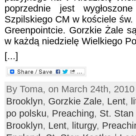
poprzednie jest wygłoszon
Szpilskiego CM w kościele św. 
Greenpointcie. Gorzkie Żale są
w każdą niedzielę Wielkiego Pos
[...]
By Toma, on March 24th, 2010
Brooklyn
,
Gorzkie Zale
,
Lent
,
l
po polsku
,
Preaching
,
St. Stan
Brooklyn
,
Lent
,
liturgy
,
Preachi