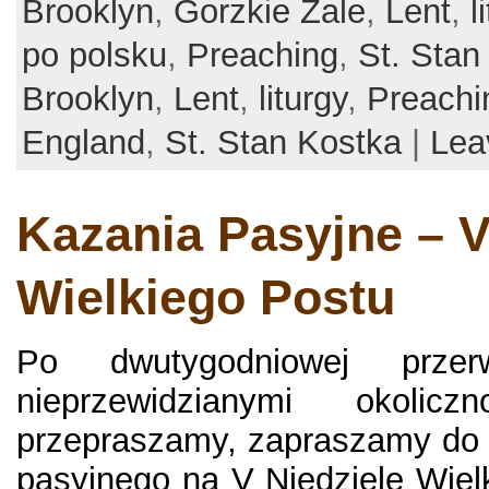
Brooklyn
,
Gorzkie Zale
,
Lent
,
l
po polsku
,
Preaching
,
St. Stan
Brooklyn
,
Lent
,
liturgy
,
Preachi
England
,
St. Stan Kostka
|
Lea
Kazania Pasyjne – V
Wielkiego Postu
Po dwutygodniowej przer
nieprzewidzianymi okolic
przepraszamy, zapraszamy do 
pasyjnego na V Niedzielę Wielk