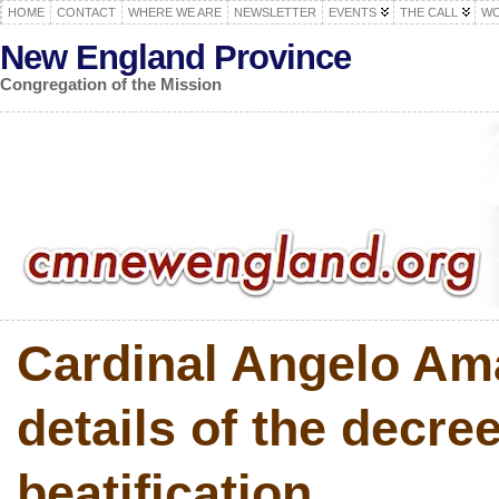
HOME
CONTACT
WHERE WE ARE
NEWSLETTER
EVENTS
THE CALL
WO
New England Province
Congregation of the Mission
Cardinal Angelo Am
details of the decree
beatification