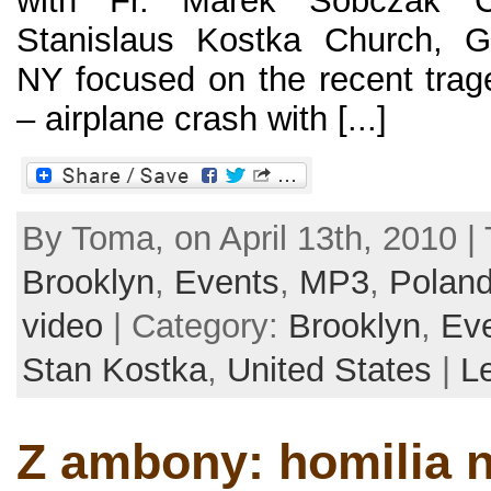
with Fr. Marek Sobczak C
Stanislaus Kostka Church, Gr
NY focused on the recent trag
– airplane crash with [...]
By Toma, on April 13th, 2010 |
Brooklyn
,
Events
,
MP3
,
Polan
video
| Category:
Brooklyn
,
Ev
Stan Kostka
,
United States
|
L
Z ambony: homilia n