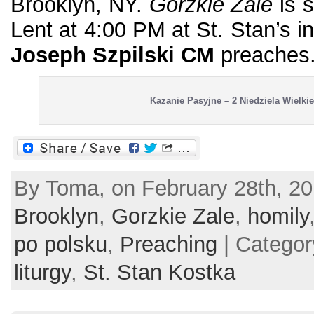
Brooklyn, NY.
Gorzkie Zale
is 
Lent at 4:00 PM at St. Stan’s i
Joseph Szpilski CM
preaches
Kazanie Pasyjne – 2 Niedziela Wielki
By Toma, on February 28th, 20
Brooklyn
,
Gorzkie Zale
,
homily
po polsku
,
Preaching
| Catego
liturgy
,
St. Stan Kostka