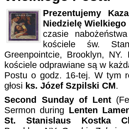
Prezentujemy Kaza
Niedzielę Wielkiego
czasie nabożeństw
kościele św. Sta
Greenpointcie, Brooklyn, NY
kościele odprawiane są w każdą
Postu o godz. 16-tej. W tym 
głosi
ks. Józef Szpilski CM
.
Second Sunday of Lent
(Fe
Sermon during
Lenten Lamen
St. Stanislaus Kostka C