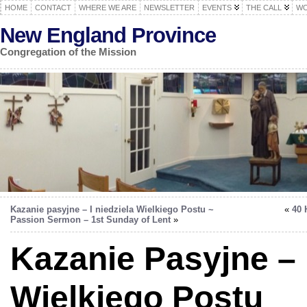
HOME
CONTACT
WHERE WE ARE
NEWSLETTER
EVENTS
THE CALL
WO
New England Province
Congregation of the Mission
Kazanie pasyjne – I niedziela Wielkiego Postu ~
«
40 
Passion Sermon – 1st Sunday of Lent
»
Kazanie Pasyjne – I
Wielkiego Postu