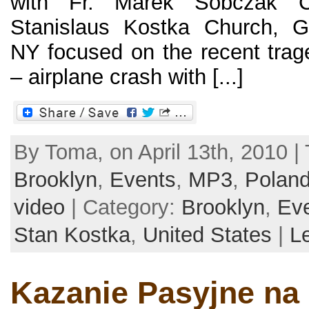
with Fr. Marek Sobczak C
Stanislaus Kostka Church, Gr
NY focused on the recent trag
– airplane crash with [...]
By Toma, on April 13th, 2010 |
Brooklyn
,
Events
,
MP3
,
Polan
video
| Category:
Brooklyn
,
Ev
Stan Kostka
,
United States
|
L
Kazanie Pasyjne na 