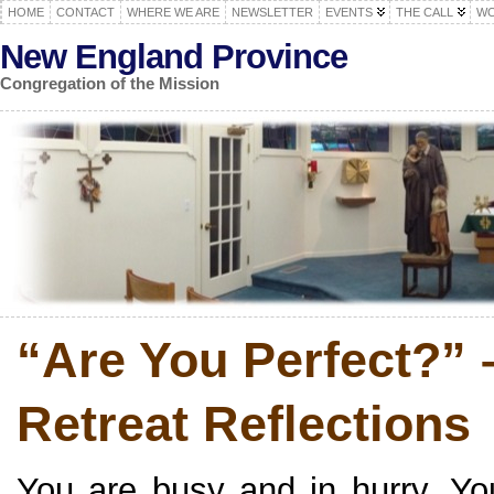
HOME
CONTACT
WHERE WE ARE
NEWSLETTER
EVENTS
THE CALL
WO
New England Province
Congregation of the Mission
“Are You Perfect?” 
Retreat Reflections
You are busy and in hurry. Yo