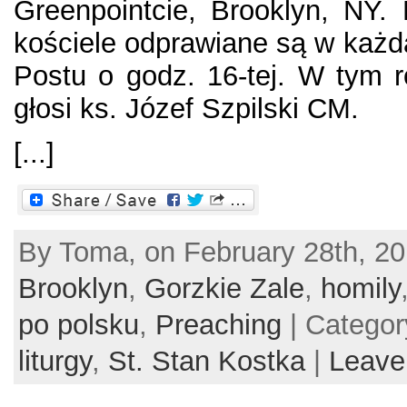
Greenpointcie, Brooklyn, NY
kościele odprawiane są w każdą
Postu o godz. 16-tej. W tym 
głosi ks. Józef Szpilski CM.
[...]
By Toma, on February 28th, 20
Brooklyn
,
Gorzkie Zale
,
homily
po polsku
,
Preaching
| Catego
liturgy
,
St. Stan Kostka
|
Leave