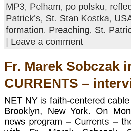
MP3
,
Pelham
,
po polsku
,
refle
Patrick's
,
St. Stan Kostka
,
US
formation
,
Preaching
,
St. Patri
|
Leave a comment
Fr. Marek Sobczak 
CURRENTS – interv
NET NY is faith-centered cable
Brooklyn, New York. On Mond
news program – Currents – the