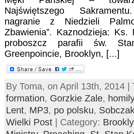
Najświętszego Sakramen
nagranie z Niedzieli Palm
Zbawienia”. Kaznodzieja: Ks
proboszcz parafii św. Sta
Greenpoincie, Brooklyn, [...]
By Toma, on April 13th, 2014 |
formation
,
Gorzkie Zale
,
homil
Lent
,
MP3
,
po polsku
,
Sobcza
Wielki Post
| Category:
Brookl