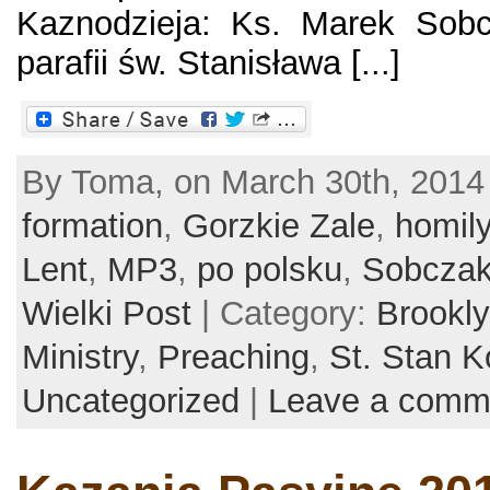
Kaznodzieja: Ks. Marek Sob
parafii św. Stanisława [...]
By Toma, on March 30th, 2014
formation
,
Gorzkie Zale
,
homil
Lent
,
MP3
,
po polsku
,
Sobcza
Wielki Post
| Category:
Brookl
Ministry
,
Preaching
,
St. Stan K
Uncategorized
|
Leave a comm