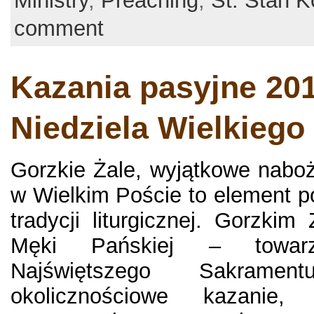
Ministry
,
Preaching
,
St. Stan K
comment
Kazania pasyjne 201
Niedziela Wielkiego
Gorzkie Żale, wyjątkowe nabo
w Wielkim Poście to element pol
tradycji liturgicznej. Gorzki
Męki Pańskiej – towarz
Najświętszego Sakramen
okolicznościowe kazanie,