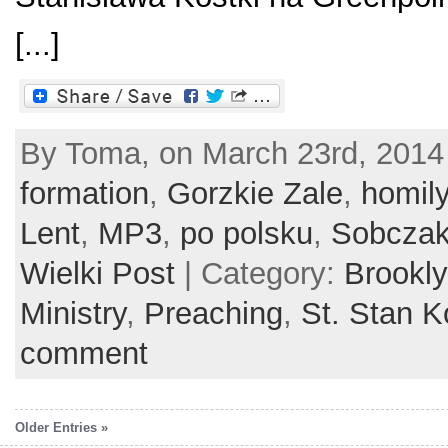
[...]
By Toma, on March 23rd, 2014
formation
,
Gorzkie Zale
,
homil
Lent
,
MP3
,
po polsku
,
Sobcza
Wielki Post
| Category:
Brookl
Ministry
,
Preaching
,
St. Stan K
comment
Older Entries »