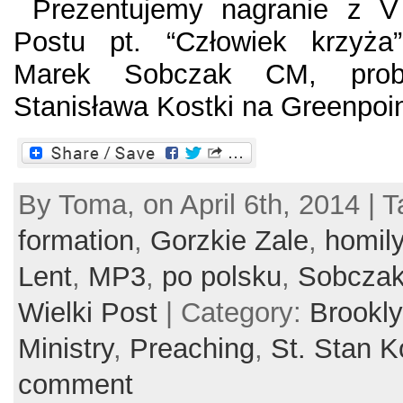
Prezentujemy nagranie z V N
Postu pt. “Człowiek krzyża”
Marek Sobczak CM, probo
Stanisława Kostki na Greenpoinc
By Toma, on April 6th, 2014 | 
formation
,
Gorzkie Zale
,
homil
Lent
,
MP3
,
po polsku
,
Sobcza
Wielki Post
| Category:
Brookl
Ministry
,
Preaching
,
St. Stan K
comment