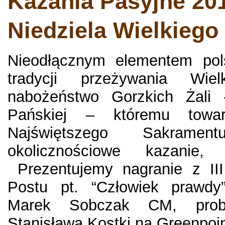
Kazania Pasyjne 2014
Niedziela Wielkiego
Nieodłącznym elementem polsk
tradycji przeżywania Wie
nabożeństwo Gorzkich Żali
Pańskiej – któremu towar
Najświętszego Sakramen
okolicznościowe kazanie,
Prezentujemy nagranie z III 
Postu pt. “Człowiek prawdy”
Marek Sobczak CM, probo
Stanisława Kostki na Greenpoi