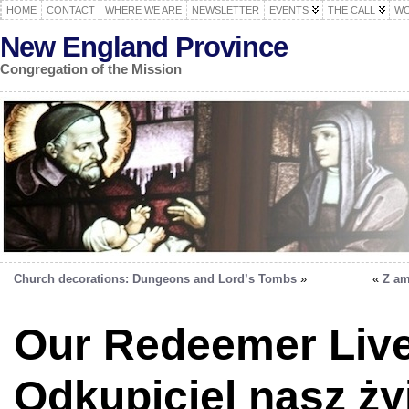
HOME
CONTACT
WHERE WE ARE
NEWSLETTER
EVENTS
THE CALL
WO
New England Province
Congregation of the Mission
Church decorations: Dungeons and Lord’s Tombs
»
«
Z am
Our Redeemer Live
Odkupiciel nasz żyj